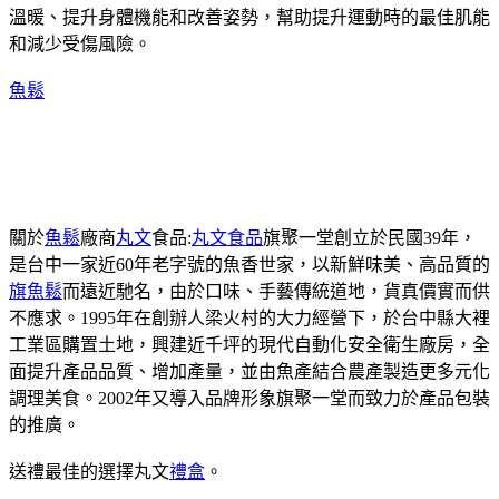
溫暖、提升身體機能和改善姿勢，幫助提升運動時的最佳肌能
和減少受傷風險。
魚鬆
關於
魚鬆
廠商
丸文
食品:
丸文食品
旗聚一堂創立於民國39年，
是台中一家近60年老字號的魚香世家，以新鮮味美、高品質的
旗魚鬆
而遠近馳名，由於口味、手藝傳統道地，貨真價實而供
不應求。1995年在創辦人梁火村的大力經營下，於台中縣大裡
工業區購置土地，興建近千坪的現代自動化安全衛生廠房，全
面提升產品品質、增加產量，並由魚產結合農產製造更多元化
調理美食。2002年又導入品牌形象旗聚一堂而致力於產品包裝
的推廣。
送禮最佳的選擇丸文
禮盒
。