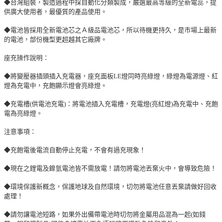
◆台灣組裝，製造過程中採自動化分類製成，嚴選最高等級的全新電蕊，提
供廣大使用者，最優質的產品使用。
◆電池皆採用全新電池芯之Ａ級品電池芯，所以待機更持久，是市場上最新
的電池，部份機型更超越其它廠牌。
座充操作說明：
◆將變壓器插頭插入充電器，座充面板LE燈同時亮綠燈，綠燈為電源燈、紅
燈為充電中，充飽顯示燈會亮綠燈。
◆充電槽(供電池充電)：將電池插入充電槽，充電燈(亮紅燈)為充電中、充飽
電為亮綠燈。
注意事項：
◆充飽電後電流自動停止充電，不會有過充現象！
◆現在之鋰電及鎳氫電池皆不需放電！請勿將電池丟棄火中，會導致危險！
◆環境保護新概念，保護地球及自然環境，切勿將電池任意丟棄請做好回收
處理！
◆請勿讓電池短路，如果外出備帶電池時切勿將金屬用品混為一起(如錢