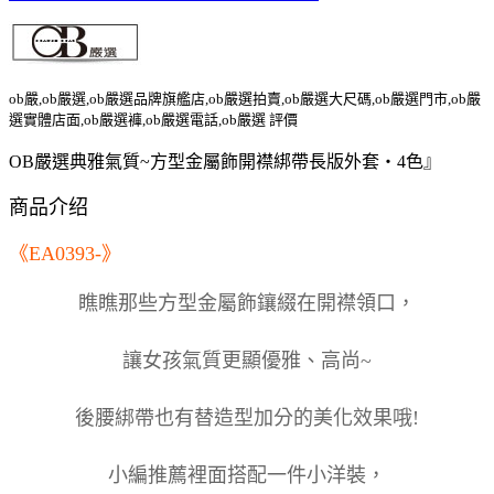
ob嚴,ob嚴選,ob嚴選品牌旗艦店,ob嚴選拍賣,ob嚴選大尺碼,ob嚴選門市,ob嚴
選實體店面,ob嚴選褲,ob嚴選電話,ob嚴選 評價
OB嚴選典雅氣質~方型金屬飾開襟綁帶長版外套‧4色』
商品介绍
《EA0393-》
瞧瞧那些方型金屬飾鑲綴在開襟領口，
讓女孩氣質更顯優雅、高尚~
後腰綁帶也有替造型加分的美化效果哦!
小編推薦裡面搭配一件小洋裝，