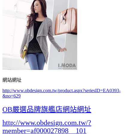
網站網址
http://www.obdesign.com.tw/product.aspx?seriesID=EA0393-
&no=629
OB嚴選品牌旗艦店網站網址
http://www.obdesign.com.tw/?
member=af000027898__101